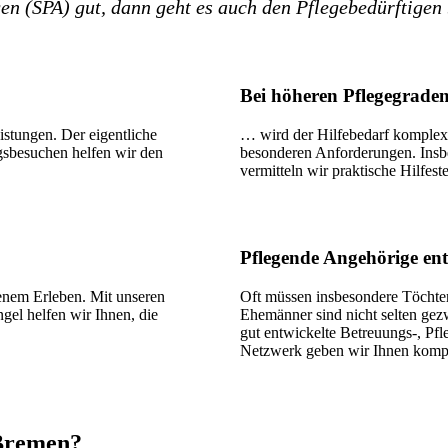
n (SPA) gut, dann geht es auch den Pflegebedürftigen 
Bei höheren Pflegegrade
istungen. Der eigentliche
… wird der Hilfebedarf komplexe
gsbesuchen helfen wir den
besonderen Anforderungen. Insbe
vermitteln wir praktische Hilfest
Pflegende Angehörige ent
genem Erleben. Mit unseren
Oft müssen insbesondere Töchte
el helfen wir Ihnen, die
Ehemänner sind nicht selten gez
gut entwickelte Betreuungs-, Pf
Netzwerk geben wir Ihnen kompe
 Bremen?